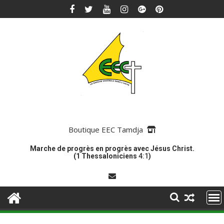
Skip
to
content
Boutique EEC Tamdja
Marche de progrès en progrès avec Jésus Christ.
(1 Thessaloniciens
4:1
)