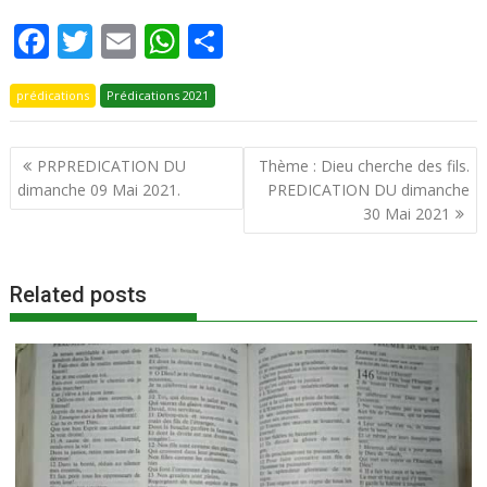
F
T
E
W
P
ac
w
m
h
ar
prédications
e
itt
Prédications 2021
ai
at
ta
b
er
l
s
g
Navigation
PRPREDICATION DU
Thème : Dieu cherche des fils.
o
A
er
de
dimanche 09 Mai 2021.
PREDICATION DU dimanche
o
p
l’article
30 Mai 2021
k
p
Related posts