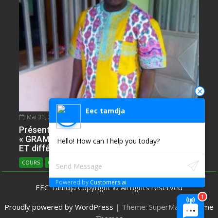
Eec tamdja
Mai 31, 2020
NDIE SADIE ZACHARIE
0
Présentation de l’Epreuve d’Anglais. Partie
« GRAMMAR » avec plusieur ILLUSTRATIONS
Hello! How can I help you today?
ET différents types
COURS
COURS D'ANGLAIS
Powered by
Customers.ai
EEC Tamdja Copyright © All rights reserved
Proudly powered by WordPress
|
Theme: SuperMag by
Acme