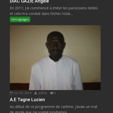
DIAC GAZIE Angèle
En 2017, j’ai commencé à imiter les paroissiens tièdes
et cela m’a conduit dans l’échec total....
témoignages
Avr 23, 2019
admin
0
A.E Tagne Lucien
Au début de ce programme de carême, j’avais un mal
de gorge que j’ai soigné longtemps...