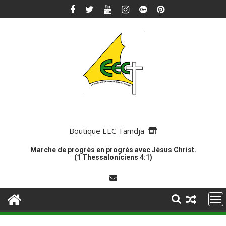
Skip
to
content
Boutique EEC Tamdja
Marche de progrès en progrès avec Jésus Christ.
(1 Thessaloniciens
4:1
)