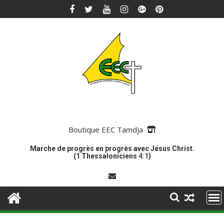
Skip
to
content
Boutique EEC Tamdja
Marche de progrès en progrès avec Jésus Christ.
(1 Thessaloniciens
4:1
)