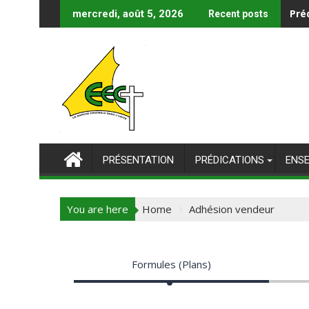
Skip
Pré
mercredi, août 5, 2026
Recent posts
to
content
PRÉSENTATION
PRÉDICATIONS
ENS
You are here
Home
Adhésion vendeur
Formules (Plans)