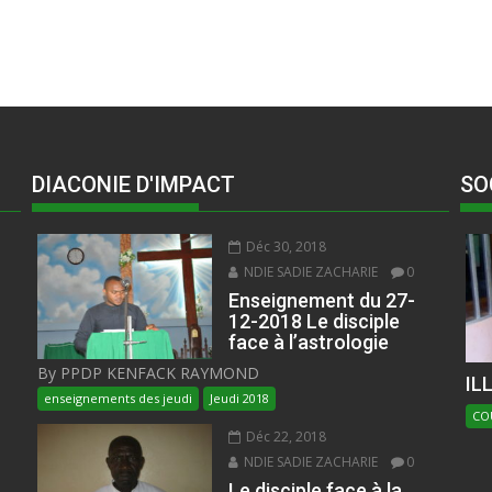
DIACONIE D'IMPACT
SO
Déc 30, 2018
NDIE SADIE ZACHARIE
0
Enseignement du 27-
12-2018 Le disciple
face à l’astrologie
By PPDP KENFACK RAYMOND
IL
enseignements des jeudi
Jeudi 2018
CO
Déc 22, 2018
NDIE SADIE ZACHARIE
0
Le disciple face à la