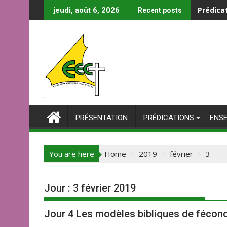
Skip
Prédica
jeudi, août 6, 2026
Recent posts
to
content
PRÉSENTATION
PRÉDICATIONS
ENS
You are here
Home
2019
février
3
Jour :
3 février 2019
Jour 4 Les modèles bibliques de fécond