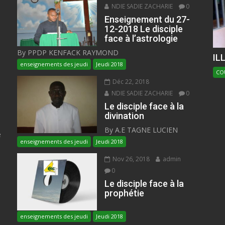
NDIE SADIE ZACHARIE
0
Enseignement du 27-
12-2018 Le disciple
face à l’astrologie
By PPDP KENFACK RAYMOND
IL
enseignements des jeudi
Jeudi 2018
CO
Déc 22, 2018
NDIE SADIE ZACHARIE
0
Le disciple face à la
divination
By A.E TAGNE LUCIEN
e
enseignements des jeudi
Jeudi 2018
Nov 26, 2018
admin
0
Le disciple face à la
prophétie
enseignements des jeudi
Jeudi 2018