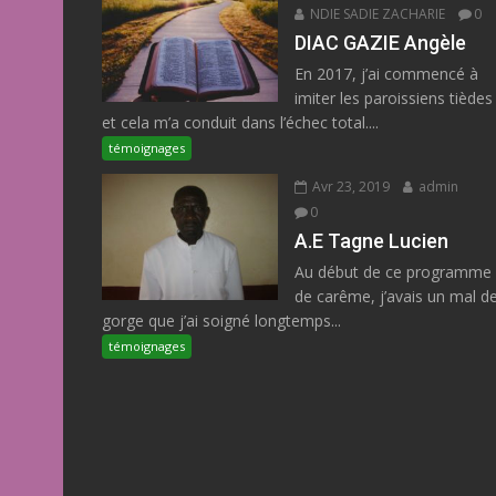
NDIE SADIE ZACHARIE
0
DIAC GAZIE Angèle
En 2017, j’ai commencé à
imiter les paroissiens tièdes
et cela m’a conduit dans l’échec total....
témoignages
Avr 23, 2019
admin
0
A.E Tagne Lucien
Au début de ce programme
de carême, j’avais un mal d
gorge que j’ai soigné longtemps...
témoignages