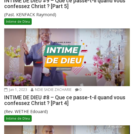
INTIME DE DIEU #9 – Que ce passe-t-il quand vous
confessez Christ ? [Part 5]
(Past. KENFACK Raymond)
Intime de DIeu
Jan 1, 2023
NDIE SADIE ZACHARIE
0
INTIME DE DIEU #8 – Que ce passe-t-il quand vous
confessez Christ ? [Part 4]
(Rev. WETHE Edouard)
Intime de DIeu