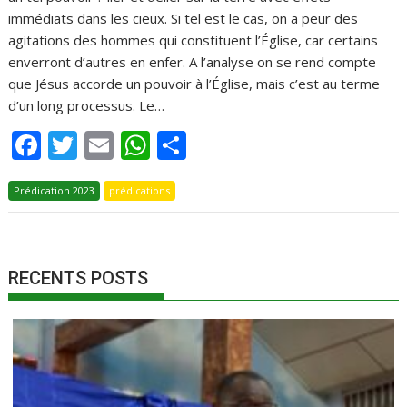
immédiats dans les cieux. Si tel est le cas, on a peur des
agitations des hommes qui constituent l’Église, car certains
enverront d’autres en enfer. A l’analyse on se rend compte
que Jésus accorde un pouvoir à l’Église, mais c’est au terme
d’un long processus. Le…
F
T
E
W
P
ac
w
m
h
ar
Prédication 2023
e
itt
prédications
ai
at
ta
b
er
l
s
g
o
A
er
RECENTS POSTS
o
p
k
p