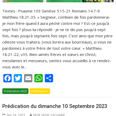
Textes : Psaume 103 Genèse 5.15-21 Romains 14.7-9
Matthieu 18.21-35. « Seigneur, combien de fois pardonnerai-
je mon frère quand il aura péché contre moi ? Est-ce jusqu’à
sept fois ? Jésus lui répondit : je ne te dis pas jusqu’à sept
fois, mais jusqu’à septante fois sept. C’est ainsi que mon père
céleste vous traitera, (vous livrera aux bourreaux), si vous ne
pardonnez à votre frère de tout votre cœur. » Matthieu
18.21-22, v35. Bien-aimés frères et sœurs en Christ,
mesdames et messieurs, sentez-vous accueillis à ce rendez-
vous avec le…
F
T
E
W
P
ac
w
m
h
ar
Prédication 2023
e
itt
prédications
ai
at
ta
b
er
l
s
g
Prédication du dimanche 10 Septembre 2023
o
A
er
Sep 18, 2023
NDIE SADIE ZACHARIE