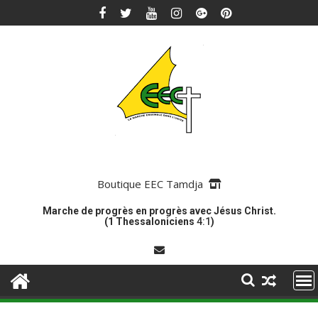
Skip
to
content
Boutique EEC Tamdja
Marche de progrès en progrès avec Jésus Christ.
(1 Thessaloniciens
4:1
)