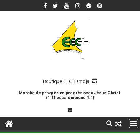
Skip
to
content
Boutique EEC Tamdja
Marche de progrès en progrès avec Jésus Christ.
(1 Thessaloniciens
4:1
)