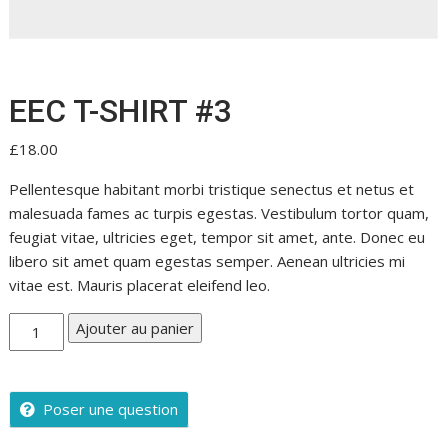
EEC T-SHIRT #3
£
18.00
Pellentesque habitant morbi tristique senectus et netus et
malesuada fames ac turpis egestas. Vestibulum tortor quam,
feugiat vitae, ultricies eget, tempor sit amet, ante. Donec eu
libero sit amet quam egestas semper. Aenean ultricies mi
vitae est. Mauris placerat eleifend leo.
quantité
Ajouter au panier
de
EEC
T-
Poser une question
SHIRT
#3