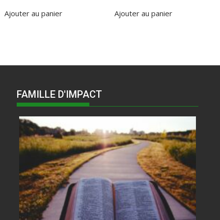
prix
prix
initial
actuel
Ajouter au panier
Ajouter au panier
était :
est :
£20.00.
£18.00.
FAMILLE D'IMPACT