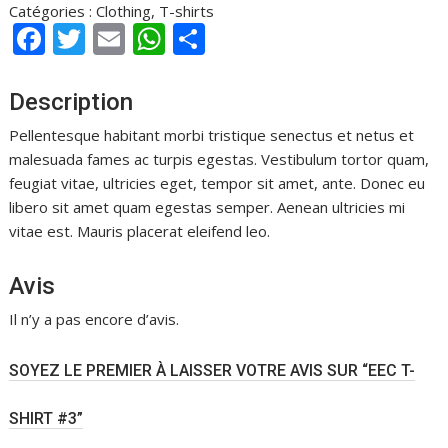
Catégories :
Clothing
,
T-shirts
F
T
E
W
P
ac
w
m
h
ar
e
itt
ai
at
ta
Description
b
er
l
s
g
Pellentesque habitant morbi tristique senectus et netus et
o
A
er
malesuada fames ac turpis egestas. Vestibulum tortor quam,
feugiat vitae, ultricies eget, tempor sit amet, ante. Donec eu
o
p
libero sit amet quam egestas semper. Aenean ultricies mi
k
p
vitae est. Mauris placerat eleifend leo.
Avis
Il n’y a pas encore d’avis.
SOYEZ LE PREMIER À LAISSER VOTRE AVIS SUR “EEC T-
SHIRT #3”