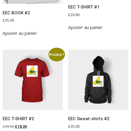
EEC T-SHIRT #1
EEC BOOK #2
£
20.00
£
35.00
Ajouter au panier
Ajouter au panier
Promo !
EEC T-SHIRT #2
EEC Sweat-shirts #2
Le
Le
£
20.00
£
18.00
£
35.00