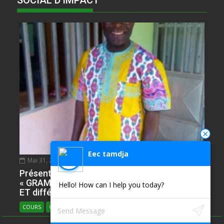
Eec tamdja
Mai 31, 2020
NDIE SADIE ZACHARIE
0
Présentation de l’Epreuve d’Anglais. Partie
« GRAMMAR » avec plusieur ILLUSTRATIONS
Hello! How can I help you today?
ET différents types
COURS
COURS D'ANGLAIS