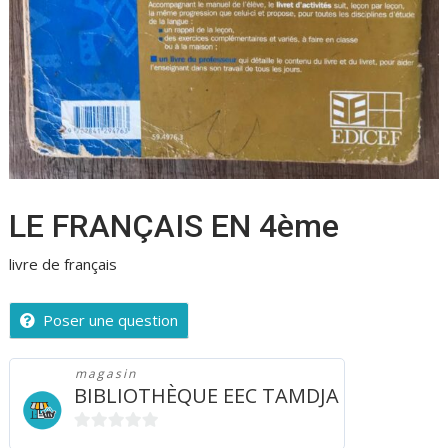
LE FRANÇAIS EN 4ème
livre de français
Poser une question
magasin
BIBLIOTHÈQUE EEC TAMDJA
0