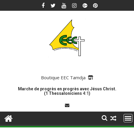
Skip
to
content
Boutique EEC Tamdja
Marche de progrès en progrès avec Jésus Christ.
(1 Thessaloniciens
4:1
)