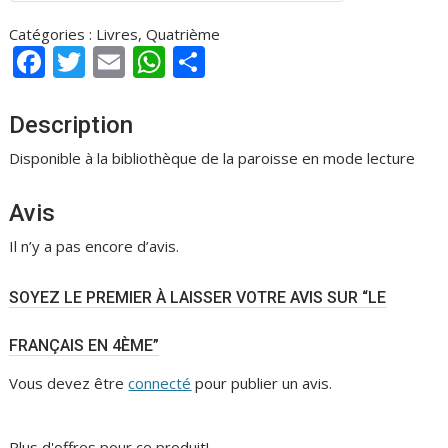
s
Catégories :
Livres
,
Quatrième
u
F
T
E
W
P
r
ac
w
m
h
ar
5
e
itt
ai
at
ta
Description
b
er
l
s
g
Disponible à la bibliothèque de la paroisse en mode lecture
o
A
er
Avis
o
p
k
p
Il n’y a pas encore d’avis.
SOYEZ LE PREMIER À LAISSER VOTRE AVIS SUR “LE
FRANÇAIS EN 4ÈME”
Vous devez être
connecté
pour publier un avis.
Plus d'offres pour ce produit!