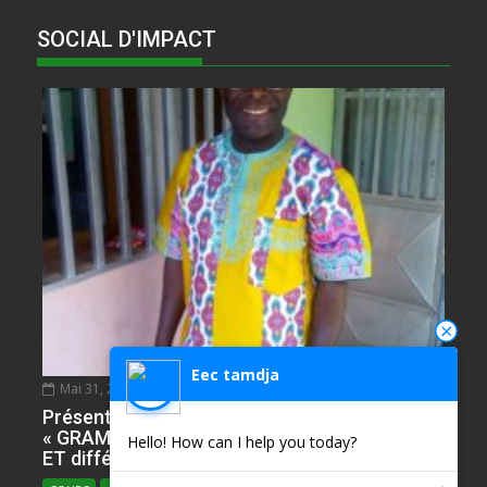
SOCIAL D'IMPACT
Eec tamdja
Mai 31, 2020
NDIE SADIE ZACHARIE
0
Présentation de l’Epreuve d’Anglais. Partie
« GRAMMAR » avec plusieur ILLUSTRATIONS
Hello! How can I help you today?
ET différents types