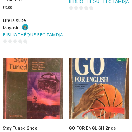
BIBLIOTHÈQUE EEC TAMDJA
£
3.00
0
Lire la suite
s
Magasin:
u
BIBLIOTHÈQUE EEC TAMDJA
r
5
0
s
u
r
5
Stay Tuned 2nde
GO FOR ENGLISH 2nde