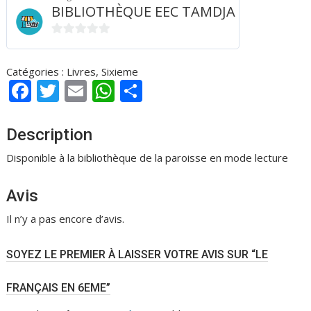
BIBLIOTHÈQUE EEC TAMDJA
0
s
Catégories :
Livres
,
Sixieme
u
F
T
E
W
P
r
ac
w
m
h
ar
5
e
itt
ai
at
ta
Description
b
er
l
s
g
Disponible à la bibliothèque de la paroisse en mode lecture
o
A
er
Avis
o
p
k
p
Il n’y a pas encore d’avis.
SOYEZ LE PREMIER À LAISSER VOTRE AVIS SUR “LE
FRANÇAIS EN 6EME”