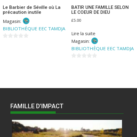
Le Barbier de Séville où La
BATIR UNE FAMILLE SELON
précaution inutile
LE COEUR DE DIEU
£
5.00
Magasin:
BIBLIOTHÈQUE EEC TAMDJA
Lire la suite
Magasin:
0
BIBLIOTHÈQUE EEC TAMDJA
s
u
0
r
s
5
u
r
5
FAMILLE D'IMPACT