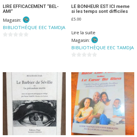
LIRE EFFICACEMENT “BEL-
LE BONHEUR EST ICI meme
AMI”
si les temps sont difficiles
£
5.00
Magasin:
BIBLIOTHÈQUE EEC TAMDJA
Lire la suite
Magasin:
0
BIBLIOTHÈQUE EEC TAMDJA
s
u
0
r
s
5
u
r
5