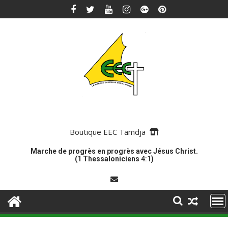
Skip
to
content
Boutique EEC Tamdja
Marche de progrès en progrès avec Jésus Christ.
(1 Thessaloniciens
4:1
)