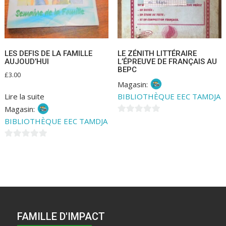
LES DEFIS DE LA FAMILLE
LE ZÉNITH LITTÉRAIRE
AUJOUD’HUI
L’ÉPREUVE DE FRANÇAIS AU
BEPC
£
3.00
Magasin:
BIBLIOTHÈQUE EEC TAMDJA
Lire la suite
Magasin:
0
BIBLIOTHÈQUE EEC TAMDJA
s
u
0
r
s
5
u
r
5
FAMILLE D'IMPACT