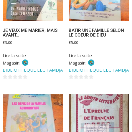
JE VEUX ME MARIER, MAIS
BATIR UNE FAMILLE SELON
AVANT…
LE COEUR DE DIEU
£
3.00
£
5.00
Lire la suite
Lire la suite
Magasin:
Magasin:
BIBLIOTHÈQUE EEC TAMDJA
BIBLIOTHÈQUE EEC TAMDJA
0
0
s
s
u
u
r
r
5
5