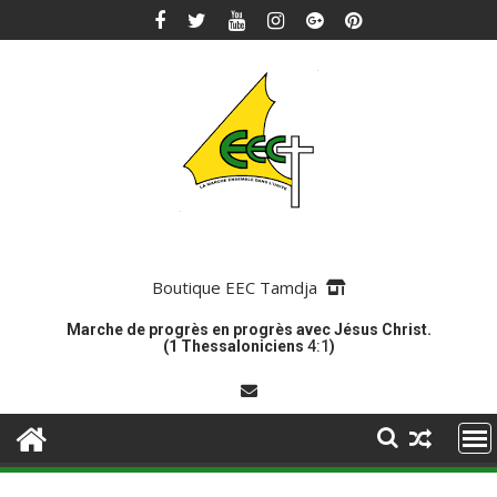
Skip
to
content
Boutique EEC Tamdja
Marche de progrès en progrès avec Jésus Christ.
(1 Thessaloniciens
4:1
)