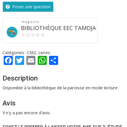
Poser une question
magasin
BIBLIOTHÈQUE EEC TAMDJA
0
s
Catégories :
CM2
,
Livres
u
F
T
E
W
P
r
ac
w
m
h
ar
5
e
itt
ai
at
ta
Description
b
er
l
s
g
Disponible à la bibliothèque de la paroisse en mode lecture
o
A
er
Avis
o
p
k
p
Il n’y a pas encore d’avis.