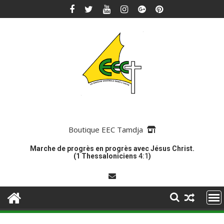
Skip
to
content
Boutique EEC Tamdja
Marche de progrès en progrès avec Jésus Christ.
(1 Thessaloniciens
4:1
)