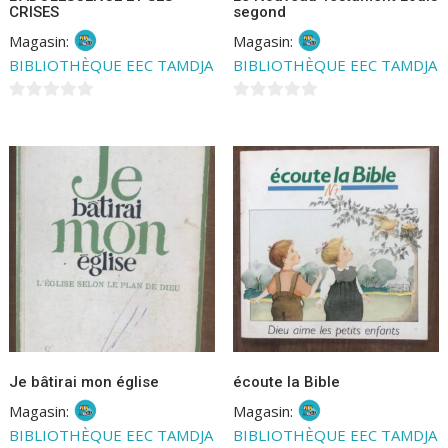
CRISES
segond
Magasin:
Magasin:
BIBLIOTHÈQUE EEC TAMDJA
BIBLIOTHÈQUE EEC TAMDJA
0
0
s
s
u
u
r
r
5
5
Je bâtirai mon église
écoute la Bible
Magasin:
Magasin:
BIBLIOTHÈQUE EEC TAMDJA
BIBLIOTHÈQUE EEC TAMDJA