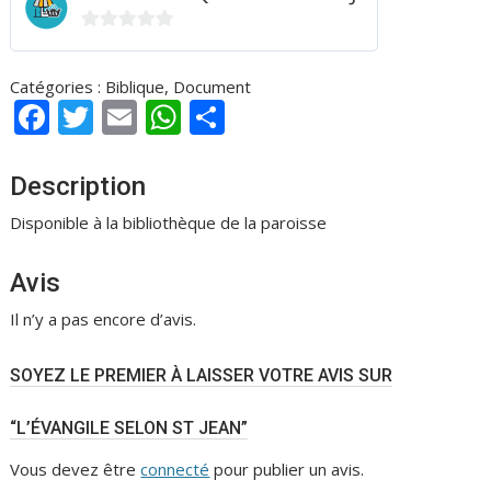
0
s
Catégories :
Biblique
,
Document
u
F
T
E
W
P
r
ac
w
m
h
ar
5
e
itt
ai
at
ta
Description
b
er
l
s
g
Disponible à la bibliothèque de la paroisse
o
A
er
Avis
o
p
k
p
Il n’y a pas encore d’avis.
SOYEZ LE PREMIER À LAISSER VOTRE AVIS SUR
“L’ÉVANGILE SELON ST JEAN”
Vous devez être
connecté
pour publier un avis.