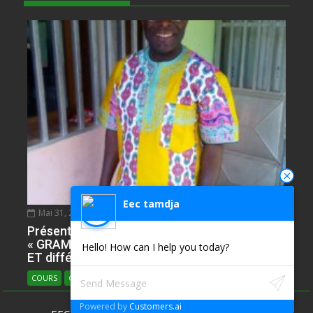
Eec tamdja
Mai 31, 2020
NDIE SADIE ZACHARIE
0
Présentation de l’Epreuve d’Anglais. Partie
« GRAMMAR » avec plusieur ILLUSTRATIONS
Hello! How can I help you today?
ET différents types
COURS
COURS D'ANGLAIS
Powered by
Customers.ai