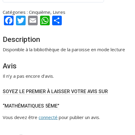
0
s
Catégories :
Cinquième
,
Livres
u
F
T
E
W
P
r
ac
w
m
h
ar
5
e
itt
ai
at
ta
Description
b
er
l
s
g
Disponible à la bibliothèque de la paroisse en mode lecture
o
A
er
Avis
o
p
k
p
Il n’y a pas encore d’avis.
SOYEZ LE PREMIER À LAISSER VOTRE AVIS SUR
“MATHÉMATIQUES 5ÈME”
Vous devez être
connecté
pour publier un avis.