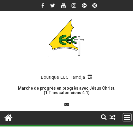
Skip
to
content
Boutique EEC Tamdja
Marche de progrès en progrès avec Jésus Christ.
(1 Thessaloniciens
4:1
)