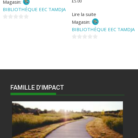
£
5.00
Magasin:
BIBLIOTHÈQUE EEC TAMDJA
Lire la suite
Magasin:
0
BIBLIOTHÈQUE EEC TAMDJA
s
u
0
r
s
5
u
r
5
FAMILLE D'IMPACT