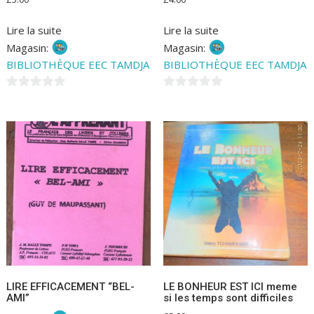
Lire la suite
Lire la suite
Magasin:
Magasin:
BIBLIOTHÈQUE EEC TAMDJA
BIBLIOTHÈQUE EEC TAMDJA
0
0
s
s
u
u
r
r
5
5
LIRE EFFICACEMENT “BEL-
LE BONHEUR EST ICI meme
AMI”
si les temps sont difficiles