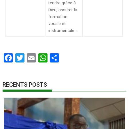
rendre grâce à
Dieu, assurer la
formation
vocale et
instrumentale…
F
T
E
W
P
ac
w
m
h
ar
e
itt
ai
at
ta
b
er
l
s
g
RECENTS POSTS
o
A
er
o
p
k
p