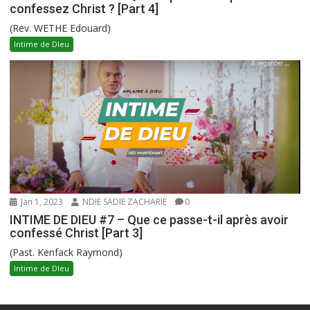
confessez Christ ? [Part 4]
(Rev. WETHE Edouard)
Intime de DIeu
Jan 1, 2023
NDIE SADIE ZACHARIE
0
INTIME DE DIEU #7 – Que ce passe-t-il après avoir
confessé Christ [Part 3]
(Past. Kenfack Raymond)
Intime de DIeu