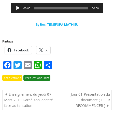
Lecteur
00:00
00:00
audio
By Rev. TENEFOPA MATHIEU
Partager :
Facebook
X
F
T
E
W
P
ac
w
m
h
ar
prédications
e
itt
Prédications 2019
ai
at
ta
b
er
l
s
g
Enseignement du jeudi 07
Jour 01-Présentation du
o
A
er
Mars 2019 Gardé son identité
document ( OSER
o
p
face au tentation
RECOMMENCER )
k
p