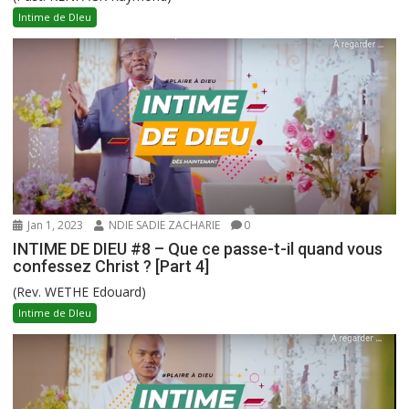
Intime de DIeu
Jan 1, 2023
NDIE SADIE ZACHARIE
0
INTIME DE DIEU #8 – Que ce passe-t-il quand vous
confessez Christ ? [Part 4]
(Rev. WETHE Edouard)
Intime de DIeu