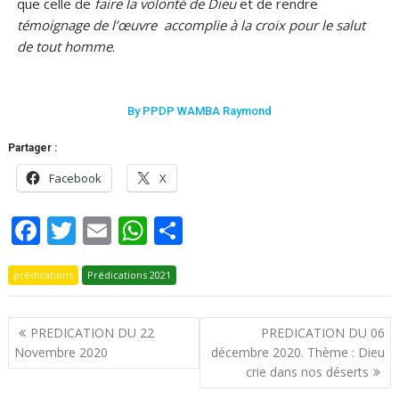
que celle de
faire la volonté de Dieu
et de rendre
témoignage de l’œuvre accomplie à la croix pour le salut
de tout homme
.
By PPDP WAMBA Raymond
Partager :
Facebook
X
F
T
E
W
P
ac
w
m
h
ar
prédications
e
itt
Prédications 2021
ai
at
ta
b
er
l
s
g
PREDICATION DU 22
PREDICATION DU 06
o
A
er
Novembre 2020
décembre 2020. Thème : Dieu
o
p
crie dans nos déserts