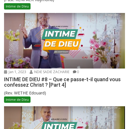
Intime de DIeu
Jan 1, 2023
NDIE SADIE ZACHARIE
0
INTIME DE DIEU #8 – Que ce passe-t-il quand vous
confessez Christ ? [Part 4]
(Rev. WETHE Edouard)
Intime de DIeu