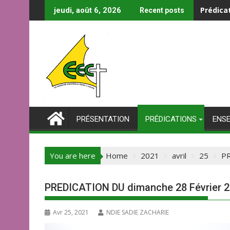
La comm
jeudi, août 6, 2026
Recent posts
PRÉSENTATION
PRÉDICATIONS
ENS
You are here
Home
2021
avril
25
PR
PREDICATION DU dimanche 28 Février 
Avr 25, 2021
NDIE SADIE ZACHARIE