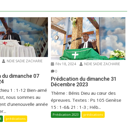
NDIE SADIE ZACHARIE
Fév 18, 2024
NDIE SADIE ZACHARIE
0
n du dimanche 07
Prédication du dimanche 31
24
Décembre 2023
thieu 1 : 1-12 Bien-aimé
Thème : Bénis Dieu au cœur des
ist, nous sommes au
épreuves. Textes : Ps 105 Genèse
t d’unenouvelle année
15 : 1-6& 21 : 1-3 ; Héb...
r...
Prédication 2023
prédications
4
prédications