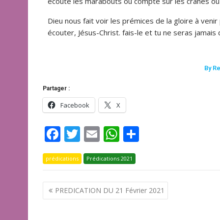
écouté les marabouts ou compté sur les crânes ou t
Dieu nous fait voir les prémices de la gloire à venir 
écouter, Jésus-Christ. fais-le et tu ne seras jamai
By R
Partager :
Facebook
X
F
T
E
W
P
ac
w
m
h
ar
prédications
e
itt
Prédications 2021
ai
at
ta
b
er
l
s
g
PREDICATION DU 21 Février 2021
o
A
er
o
p