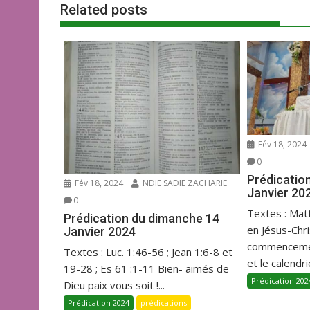
k
p
Related posts
Fév 18, 2024
0
Prédicatio
Fév 18, 2024
NDIE SADIE ZACHARIE
Janvier 20
0
Textes : Mat
Prédication du dimanche 14
en Jésus-Chr
Janvier 2024
commencemen
Textes : Luc. 1:46-56 ; Jean 1:6-8 et
et le calendrie
19-28 ; Es 61 :1-11 Bien- aimés de
Prédication 202
Dieu paix vous soit !...
Prédication 2024
prédications