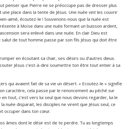
ut penser que Pierre ne se préoccupe pas de dresser plus
nt une place dans la tente de Jésus. Une nuée vint les couvrir
s bien-aimé, écoutez-le ! Souvenons-nous que la nuée est
 présente à Moïse dans une nuée formant un buisson ardent,
 ascension sera enlevé dans une nuée. En clair Dieu est
 salut de tout homme passe par son fils Jésus qui doit être
e tromper en écoutant sa chair, ses désirs ou d’autres dieux.
outer Jésus c’est-à-dire soumettre ton être tout entier à sa
rs qui avaient fait de sa vie un désert. « Ecoutez-le » signifie
son caractère, cela passe par le renoncement au péché sur
en tout, c’est vers lui seul que nous devons regarder, lui le
a nuée disparait, les disciples ne virent que Jésus seul, ce
oit occuper dans ton cœur.
nos âmes dont le désir est de te perdre. Tu as longtemps