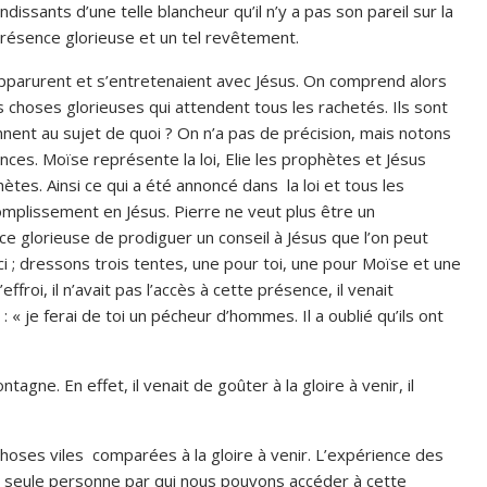
ssants d’une telle blancheur qu’il n’y a pas son pareil sur la
 présence glorieuse et un tel revêtement.
 apparurent et s’entretenaient avec Jésus. On comprend alors
es choses glorieuses qui attendent tous les rachetés. Ils sont
ennent au sujet de quoi ? On n’a pas de précision, mais notons
ces. Moïse représente la loi, Elie les prophètes et Jésus
hètes. Ainsi ce qui a été annoncé dans la loi et tous les
mplissement en Jésus. Pierre ne veut plus être un
ce glorieuse de prodiguer un conseil à Jésus que l’on peut
ci ; dressons trois tentes, une pour toi, une pour Moïse et une
ffroi, il n’avait pas l’accès à cette présence, il venait
: « je ferai de toi un pécheur d’hommes. Il a oublié qu’ils ont
agne. En effet, il venait de goûter à la gloire à venir, il
ses viles comparées à la gloire à venir. L’expérience des
 la seule personne par qui nous pouvons accéder à cette