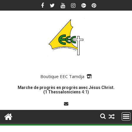
Skip
to
content
Boutique EEC Tamdja
Marche de progrès en progrès avec Jésus Christ.
(1 Thessaloniciens
4:1
)