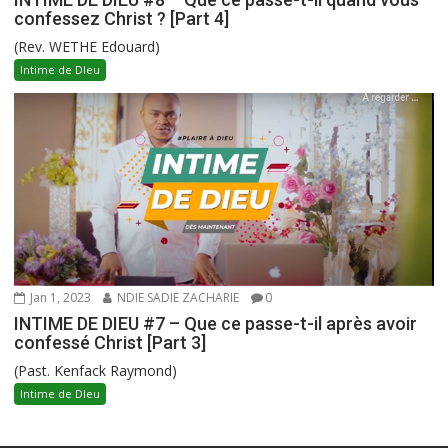
confessez Christ ? [Part 4]
(Rev. WETHE Edouard)
Intime de DIeu
Jan 1, 2023
NDIE SADIE ZACHARIE
0
INTIME DE DIEU #7 – Que ce passe-t-il après avoir
confessé Christ [Part 3]
(Past. Kenfack Raymond)
Intime de DIeu