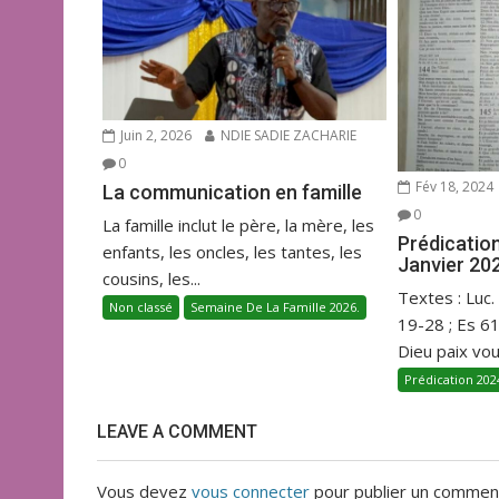
Juin 2, 2026
NDIE SADIE ZACHARIE
0
Fév 18, 2024
La communication en famille
0
La famille inclut le père, la mère, les
Prédicatio
enfants, les oncles, les tantes, les
Janvier 20
cousins, les...
Textes : Luc.
Non classé
Semaine De La Famille 2026.
19-28 ; Es 6
Dieu paix vous
Prédication 202
LEAVE A COMMENT
Vous devez
vous connecter
pour publier un comment