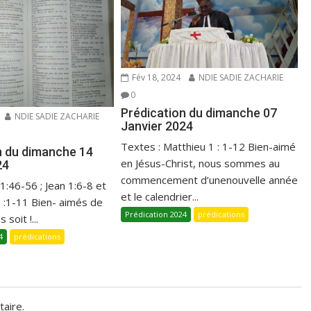
Fév 18, 2024
NDIE SADIE ZACHARIE
0
Prédication du dimanche 07
NDIE SADIE ZACHARIE
Janvier 2024
Textes : Matthieu 1 : 1-12 Bien-aimé
n du dimanche 14
en Jésus-Christ, nous sommes au
24
commencement d’unenouvelle année
 1:46-56 ; Jean 1:6-8 et
et le calendrier...
1 :1-11 Bien- aimés de
Prédication 2024
prédications
 soit !...
4
prédications
aire.