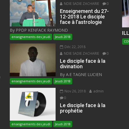
NDIE SADIE ZACHARIE
0
Enseignement du 27-
12-2018 Le disciple
face à l’astrologie
By PPDP KENFACK RAYMOND
IL
enseignements des jeudi
Jeudi 2018
CO
Déc 22, 2018
NDIE SADIE ZACHARIE
0
Le disciple face à la
divination
By A.E TAGNE LUCIEN
e
enseignements des jeudi
Jeudi 2018
Nov 26, 2018
admin
0
Le disciple face à la
prophétie
enseignements des jeudi
Jeudi 2018