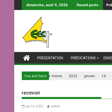
Skip
Pré
dimanche, août 9, 2026
Recent posts
to
content
PRÉSENTATION
PRÉDICATIONS
ENS
You are here
Home
2023
janvier
16
recevoir
Jan 16, 2023
admin