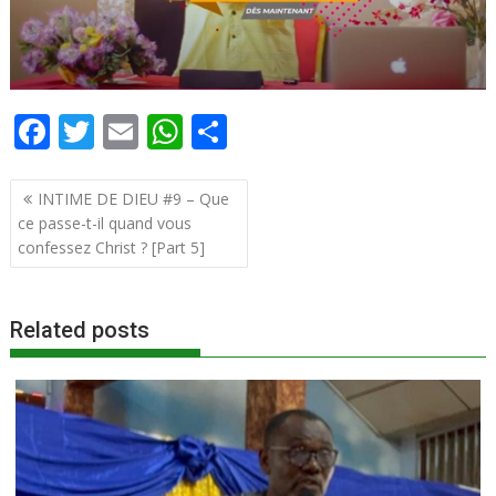
F
T
E
W
P
ac
w
m
h
ar
Navigation
e
itt
ai
at
ta
INTIME DE DIEU #9 – Que
de
ce passe-t-il quand vous
b
er
l
s
g
l’article
confessez Christ ? [Part 5]
o
A
er
o
p
Related posts
k
p