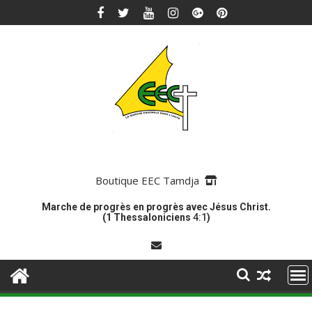
Skip
to
content
Boutique EEC Tamdja
Marche de progrès en progrès avec Jésus Christ.
(1 Thessaloniciens
4:1
)