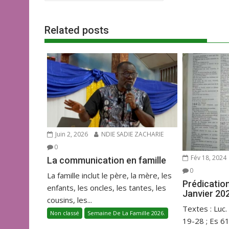
de
b
er
l
s
g
l’article
o
A
er
Related posts
o
p
k
p
Juin 2, 2026
NDIE SADIE ZACHARIE
0
Fév 18, 2024
La communication en famille
0
La famille inclut le père, la mère, les
Prédicatio
enfants, les oncles, les tantes, les
Janvier 20
cousins, les...
Textes : Luc.
Non classé
Semaine De La Famille 2026.
19-28 ; Es 6