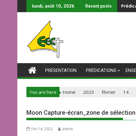
Skip
Prédic
lundi, août 10, 2026
Recent posts
to
content
PRÉSENTATION
PRÉDICATIONS
ENS
You are here
Home
2023
février
14
Moon Capture-écran_zone de sélectio
Fév 14, 2023
admin