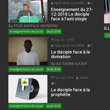
NDIE SADIE ZACHARIE
0
Enseignement du 27-
12-2018 Le disciple
face à l’astrologie
By PPDP KENFACK RAYMOND
IL
enseignements des jeudi
Jeudi 2018
CO
Déc 22, 2018
NDIE SADIE ZACHARIE
0
Le disciple face à la
divination
By A.E TAGNE LUCIEN
e
enseignements des jeudi
Jeudi 2018
Nov 26, 2018
admin
0
Le disciple face à la
prophétie
enseignements des jeudi
Jeudi 2018