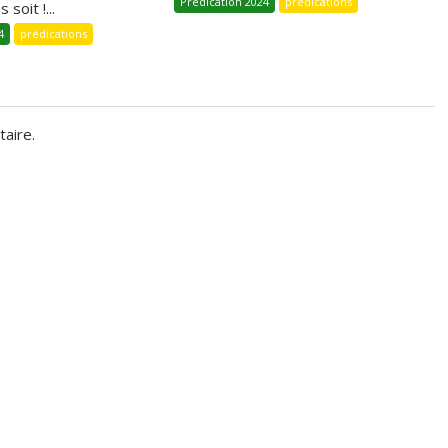
Prédication 2024
prédications
 soit !...
4
prédications
aire.