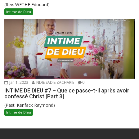
(Rev. WETHE Edouard)
Intime de DIeu
Jan 1, 2023
NDIE SADIE ZACHARIE
0
INTIME DE DIEU #7 – Que ce passe-t-il après avoir
confessé Christ [Part 3]
(Past. Kenfack Raymond)
Intime de DIeu