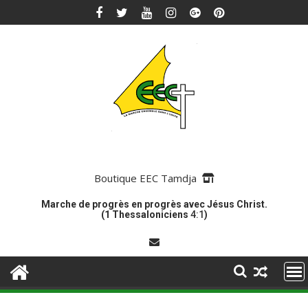
Skip
to
content
Boutique EEC Tamdja
Marche de progrès en progrès avec Jésus Christ.
(1 Thessaloniciens
4:1
)