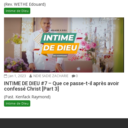
(Rev. WETHE Edouard)
Intime de DIeu
Jan 1, 2023
NDIE SADIE ZACHARIE
0
INTIME DE DIEU #7 – Que ce passe-t-il après avoir
confessé Christ [Part 3]
(Past. Kenfack Raymond)
Intime de DIeu