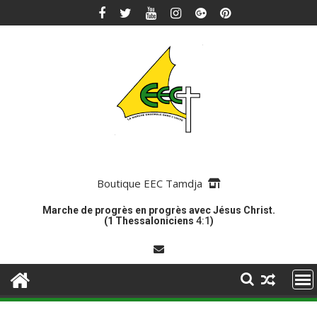
Skip
to
content
Boutique EEC Tamdja
Marche de progrès en progrès avec Jésus Christ.
(1 Thessaloniciens
4:1
)