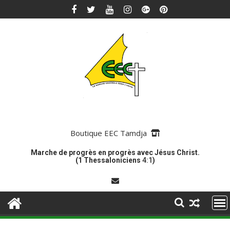
Skip
to
content
Boutique EEC Tamdja
Marche de progrès en progrès avec Jésus Christ.
(1 Thessaloniciens
4:1
)