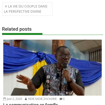
Navigation
e
itt
ai
at
ta
LA VIE DU COUPLE DANS
de
LA PERSPECTIVE DIVINE
b
er
l
s
g
l’article
o
A
er
o
p
Related posts
k
p
Juin 2, 2026
NDIE SADIE ZACHARIE
0
La communication en famille