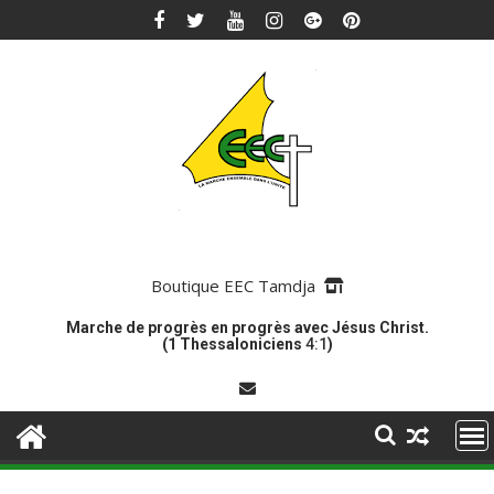
Skip
to
content
Boutique EEC Tamdja
Marche de progrès en progrès avec Jésus Christ.
(1 Thessaloniciens
4:1
)