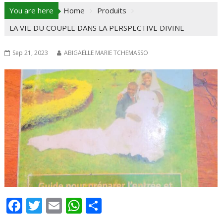
You are here
Home
Produits
LA VIE DU COUPLE DANS LA PERSPECTIVE DIVINE
Sep 21, 2023
ABIGAËLLE MARIE TCHEMASSO
F
T
E
W
P
ac
w
m
h
ar