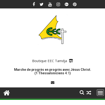
Skip
to
content
Boutique EEC Tamdja
Marche de progrès en progrès avec Jésus Christ.
(1 Thessaloniciens
4:1
)