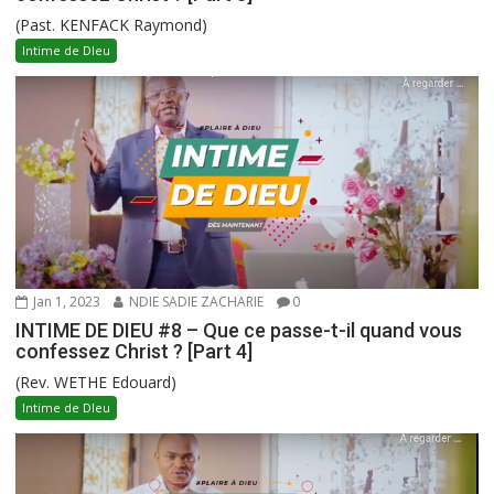
(Past. KENFACK Raymond)
Intime de DIeu
Jan 1, 2023
NDIE SADIE ZACHARIE
0
INTIME DE DIEU #8 – Que ce passe-t-il quand vous
confessez Christ ? [Part 4]
(Rev. WETHE Edouard)
Intime de DIeu