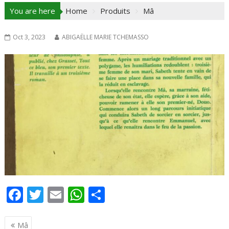
You are here
Home
Produits
Mâ
Oct 3, 2023
ABIGAËLLE MARIE TCHEMASSO
F
T
E
W
P
ac
w
m
h
ar
Navigation
e
itt
ai
at
ta
Mâ