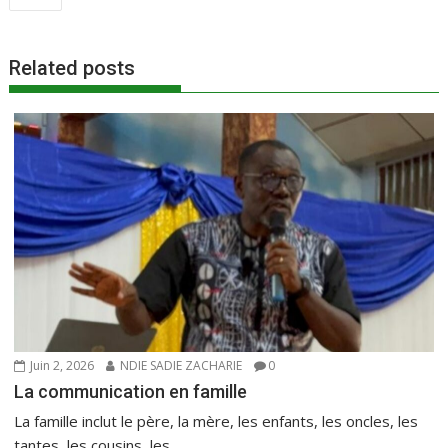
de
b
er
l
s
g
l’article
o
A
er
Related posts
o
p
k
p
Juin 2, 2026
NDIE SADIE ZACHARIE
0
La communication en famille
La famille inclut le père, la mère, les enfants, les oncles, les
tantes, les cousins, les...