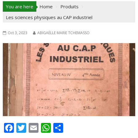
You are here
Home
Produits
Les sciences physiques au CAP industriel
Oct 3, 2023
ABIGAËLLE MARIE TCHEMASSO
F
T
E
W
P
ac
w
m
h
ar