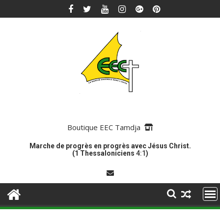
Skip
to
content
Boutique EEC Tamdja
Marche de progrès en progrès avec Jésus Christ.
(1 Thessaloniciens
4:1
)