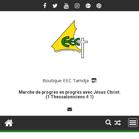
Skip
to
content
Boutique EEC Tamdja
Marche de progrès en progrès avec Jésus Christ.
(1 Thessaloniciens
4:1
)