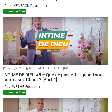
(Past. KENFACK Raymond)
Intime de DIeu
Jan 1, 2023
NDIE SADIE ZACHARIE
0
INTIME DE DIEU #8 – Que ce passe-t-il quand vous
confessez Christ ? [Part 4]
(Rev. WETHE Edouard)
Intime de DIeu