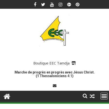
Skip
to
content
Boutique EEC Tamdja
Marche de progrès en progrès avec Jésus Christ.
(1 Thessaloniciens
4:1
)