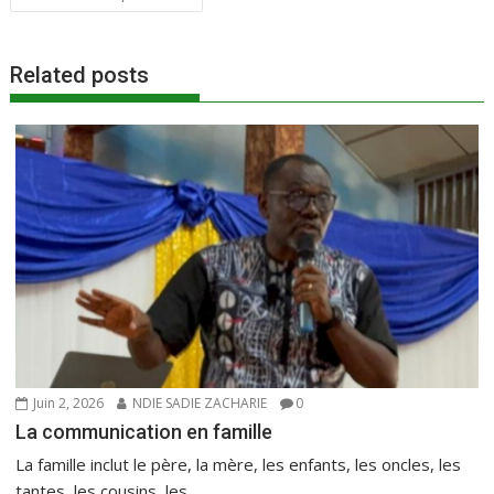
de
b
er
l
s
g
l’article
o
A
er
Related posts
o
p
k
p
Juin 2, 2026
NDIE SADIE ZACHARIE
0
La communication en famille
La famille inclut le père, la mère, les enfants, les oncles, les
tantes, les cousins, les...