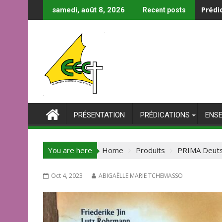
Skip
Prédi
samedi, août 8, 2026
Recent posts
to
content
PRÉSENTATION
PRÉDICATIONS
ENS
You are here
Home
Produits
PRIMA Deutsc
Oct 4, 2023
ABIGAËLLE MARIE TCHEMASSO