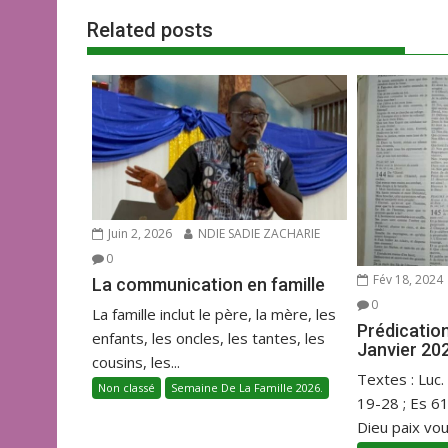
l’article
o
A
er
Related posts
o
p
k
p
Juin 2, 2026
NDIE SADIE ZACHARIE
0
Fév 18, 2024
La communication en famille
0
La famille inclut le père, la mère, les
Prédicatio
enfants, les oncles, les tantes, les
Janvier 20
cousins, les...
Textes : Luc.
Non classé
Semaine De La Famille 2026.
19-28 ; Es 6
Dieu paix vous