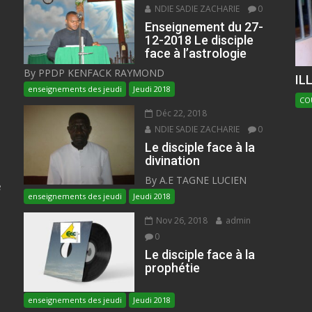
NDIE SADIE ZACHARIE
0
Enseignement du 27-
12-2018 Le disciple
face à l’astrologie
By PPDP KENFACK RAYMOND
IL
enseignements des jeudi
Jeudi 2018
CO
Déc 22, 2018
NDIE SADIE ZACHARIE
0
Le disciple face à la
divination
By A.E TAGNE LUCIEN
e
enseignements des jeudi
Jeudi 2018
Nov 26, 2018
admin
0
Le disciple face à la
prophétie
enseignements des jeudi
Jeudi 2018