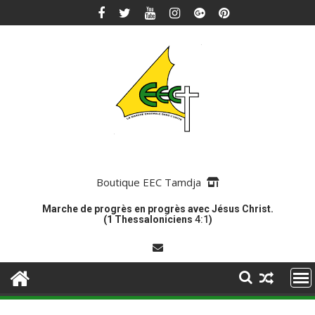
Skip
to
content
Boutique EEC Tamdja
Marche de progrès en progrès avec Jésus Christ.
(1 Thessaloniciens
4:1
)