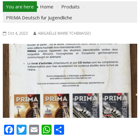
You are here
Home
Produits
PRIMA Deutsch fur Jugendliche
Oct 4, 2023
ABIGAËLLE MARIE TCHEMASSO
F
T
E
W
P
ac
w
m
h
ar