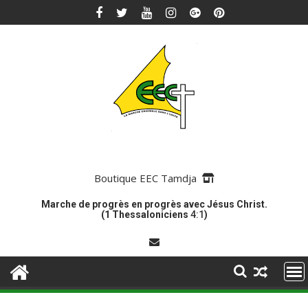
Skip
to
content
Boutique EEC Tamdja
Marche de progrès en progrès avec Jésus Christ.
(1 Thessaloniciens
4:1
)