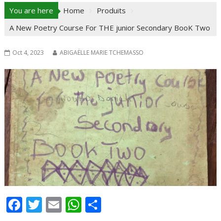
You are here
Home
Produits
A New Poetry Course For THE junior Secondary BooK Two
Oct 4, 2023
ABIGAËLLE MARIE TCHEMASSO
F
T
E
W
P
ac
w
m
h
ar