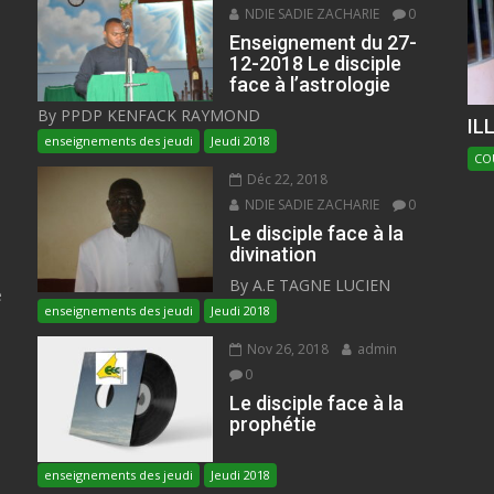
NDIE SADIE ZACHARIE
0
Enseignement du 27-
12-2018 Le disciple
face à l’astrologie
By PPDP KENFACK RAYMOND
IL
enseignements des jeudi
Jeudi 2018
CO
Déc 22, 2018
NDIE SADIE ZACHARIE
0
Le disciple face à la
divination
By A.E TAGNE LUCIEN
e
enseignements des jeudi
Jeudi 2018
Nov 26, 2018
admin
0
Le disciple face à la
prophétie
enseignements des jeudi
Jeudi 2018