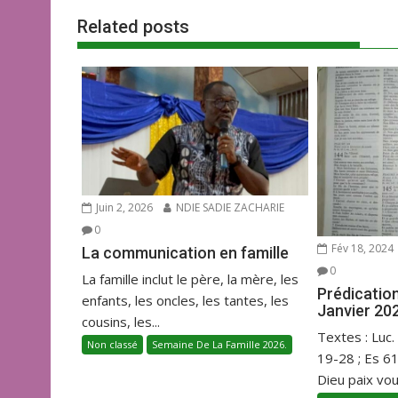
l’article
o
A
er
Related posts
o
p
k
p
Juin 2, 2026
NDIE SADIE ZACHARIE
0
Fév 18, 2024
La communication en famille
0
La famille inclut le père, la mère, les
Prédicatio
enfants, les oncles, les tantes, les
Janvier 20
cousins, les...
Textes : Luc.
Non classé
Semaine De La Famille 2026.
19-28 ; Es 6
Dieu paix vous