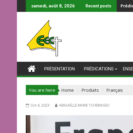
Skip
La co
samedi, août 8, 2026
Recent posts
to
content
PRÉSENTATION
PRÉDICATIONS
ENS
You are here
Home
Produits
Français
Oct 4, 2023
ABIGAËLLE MARIE TCHEMASSO