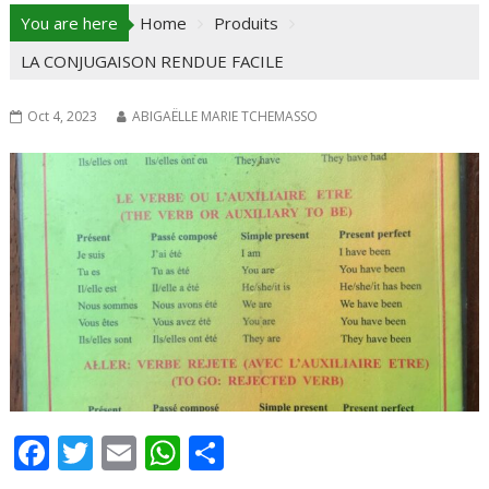
You are here
Home
Produits
LA CONJUGAISON RENDUE FACILE
Oct 4, 2023
ABIGAËLLE MARIE TCHEMASSO
F
T
E
W
P
ac
w
m
h
ar