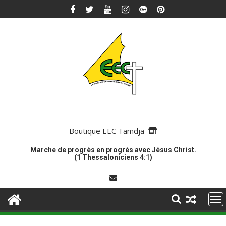
Skip
to
content
Boutique EEC Tamdja
Marche de progrès en progrès avec Jésus Christ.
(1 Thessaloniciens
4:1
)