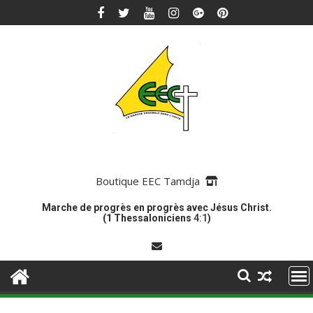
Skip
to
content
Boutique EEC Tamdja
Marche de progrès en progrès avec Jésus Christ.
(1 Thessaloniciens
4:1
)