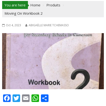
You are here
Home
Produits
Moving On Workbook 2
Oct 4, 2023
ABIGAËLLE MARIE TCHEMASSO
F
T
E
W
P
ac
w
m
h
ar