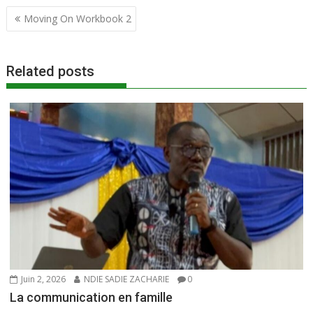
Navigation
e
itt
ai
at
ta
Moving On Workbook 2
de
b
er
l
s
g
l’article
o
A
er
Related posts
o
p
k
p
Juin 2, 2026
NDIE SADIE ZACHARIE
0
La communication en famille