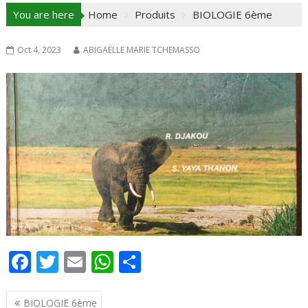
You are here
Home
Produits
BIOLOGIE 6ème
Oct 4, 2023
ABIGAËLLE MARIE TCHEMASSO
F
T
E
W
P
ac
w
m
h
ar
Navigation
e
itt
ai
at
ta
BIOLOGIE 6ème