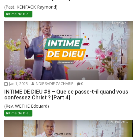
(Past. KENFACK Raymond)
Intime de DIeu
Jan 1, 2023
NDIE SADIE ZACHARIE
0
INTIME DE DIEU #8 – Que ce passe-t-il quand vous
confessez Christ ? [Part 4]
(Rev. WETHE Edouard)
Intime de DIeu