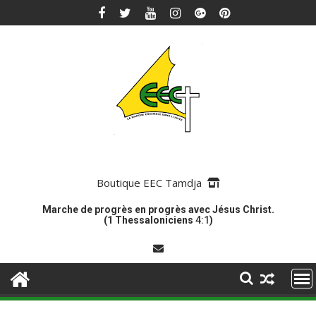
Skip
to
content
Boutique EEC Tamdja
Marche de progrès en progrès avec Jésus Christ.
(1 Thessaloniciens
4:1
)