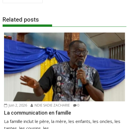
de
b
er
l
s
g
l’article
o
A
er
Related posts
o
p
k
p
Juin 2, 2026
NDIE SADIE ZACHARIE
0
La communication en famille
La famille inclut le père, la mère, les enfants, les oncles, les
tantes, les cousins, les...