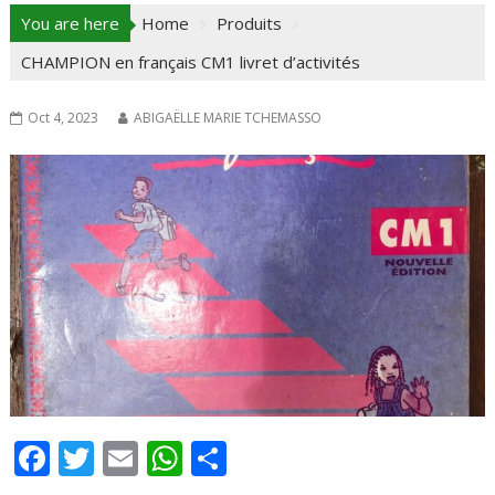
You are here
Home
Produits
CHAMPION en français CM1 livret d’activités
Oct 4, 2023
ABIGAËLLE MARIE TCHEMASSO
F
T
E
W
P
ac
w
m
h
ar