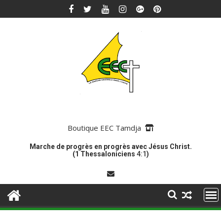
Skip
to
content
Boutique EEC Tamdja
Marche de progrès en progrès avec Jésus Christ.
(1 Thessaloniciens
4:1
)