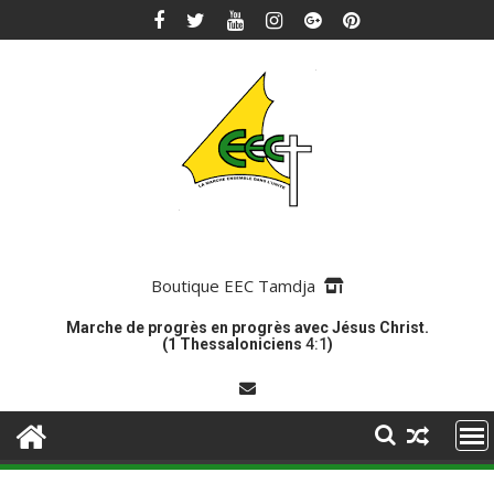
Skip
to
content
Boutique EEC Tamdja
Marche de progrès en progrès avec Jésus Christ.
(1 Thessaloniciens
4:1
)