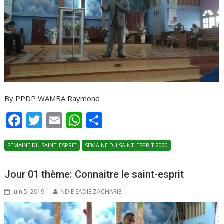
By PPDP WAMBA Raymond
F
T
E
W
P
ac
w
m
h
ar
SEMAINE DU SAINT-ESPRIT
e
itt
ai
at
SEMAINE DU SAINT-ESPRIT 2020
ta
b
er
l
s
g
Jour 01 thème: Connaitre le saint-esprit
o
A
er
Juin 5, 2019
NDIE SADIE ZACHARIE
o
p
k
p