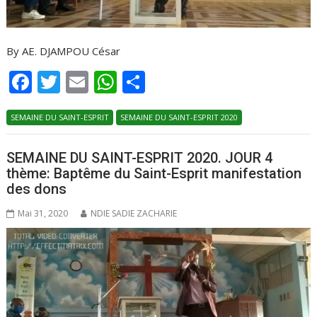
By AE. DJAMPOU César
F
T
E
W
P
ac
w
m
h
ar
SEMAINE DU SAINT-ESPRIT
e
itt
ai
at
SEMAINE DU SAINT-ESPRIT 2020
ta
b
er
l
s
g
SEMAINE DU SAINT-ESPRIT 2020. JOUR 4
o
A
er
thème: Baptême du Saint-Esprit manifestation
o
p
des dons
k
p
Mai 31, 2020
NDIE SADIE ZACHARIE