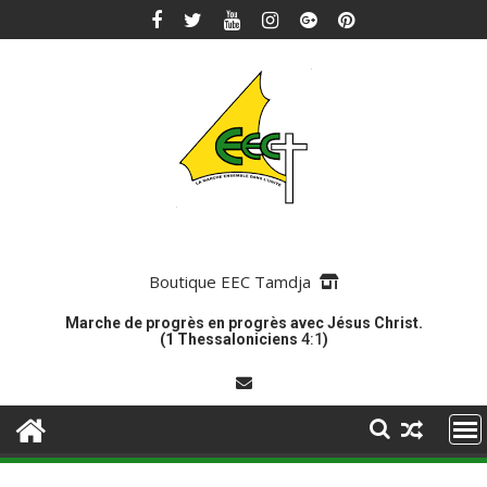
Skip
to
content
Boutique EEC Tamdja
Marche de progrès en progrès avec Jésus Christ.
(1 Thessaloniciens
4:1
)