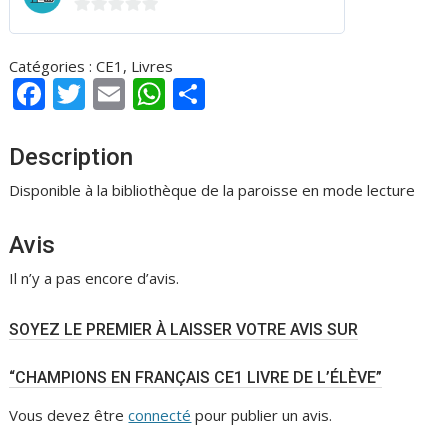
0
s
Catégories :
CE1
,
Livres
u
F
T
E
W
P
r
ac
w
m
h
ar
5
e
itt
ai
at
ta
Description
b
er
l
s
g
Disponible à la bibliothèque de la paroisse en mode lecture
o
A
er
Avis
o
p
k
p
Il n’y a pas encore d’avis.
SOYEZ LE PREMIER À LAISSER VOTRE AVIS SUR
“CHAMPIONS EN FRANÇAIS CE1 LIVRE DE L’ÉLÈVE”
Vous devez être
connecté
pour publier un avis.