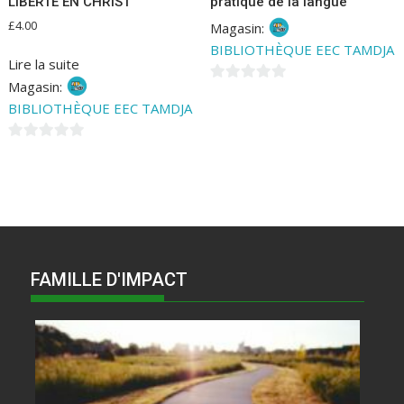
LIBERTE EN CHRIST
pratique de la langue
£
4.00
Magasin:
BIBLIOTHÈQUE EEC TAMDJA
Lire la suite
Magasin:
0
BIBLIOTHÈQUE EEC TAMDJA
s
u
0
r
s
5
u
r
5
FAMILLE D'IMPACT