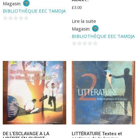
Magasin:
£
3.00
BIBLIOTHÈQUE EEC TAMDJA
Lire la suite
0
Magasin:
s
BIBLIOTHÈQUE EEC TAMDJA
u
r
0
5
s
u
r
5
DE L’ESCLAVAGE A LA
LITTÉRATURE Textes et