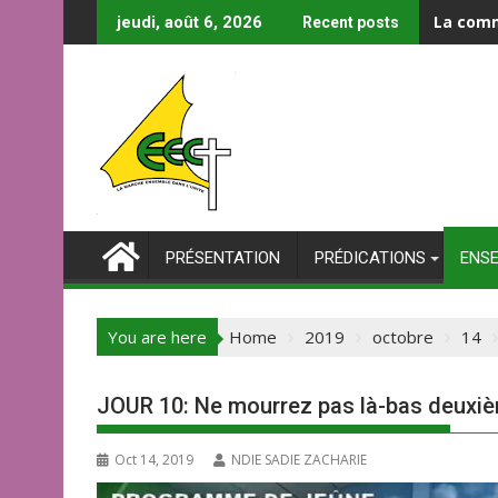
La comm
jeudi, août 6, 2026
Recent posts
PRÉSENTATION
PRÉDICATIONS
ENS
You are here
Home
2019
octobre
14
JOUR 10: Ne mourrez pas là-bas deuxiè
Oct 14, 2019
NDIE SADIE ZACHARIE