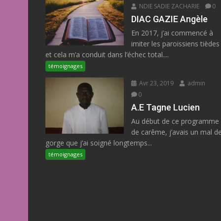
NDIE SADIE ZACHARIE
0
DIAC GAZIE Angèle
En 2017, j’ai commencé à
imiter les paroissiens tièdes
et cela m’a conduit dans l’échec total....
témoignages
Avr 23, 2019
admin
0
A.E Tagne Lucien
Au début de ce programme
de carême, j’avais un mal d
gorge que j’ai soigné longtemps...
témoignages