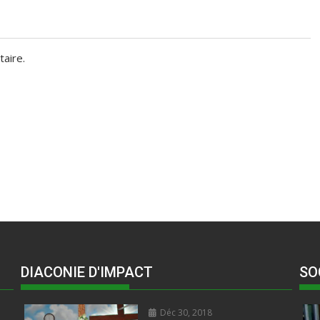
aire.
DIACONIE D'IMPACT
SO
Déc 30, 2018