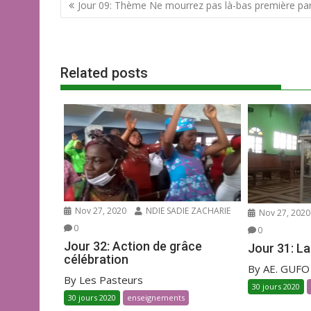
Jour 09: Thème Ne mourrez pas là-bas première par
o
A
er
o
p
k
p
Related posts
Nov 27, 2020
NDIE SADIE ZACHARIE
Nov 27, 2020
0
0
Jour 32: Action de grâce
Jour 31: La
célébration
By AE. GUFO
By Les Pasteurs
30 jours 2020
30 jours 2020
enseignements