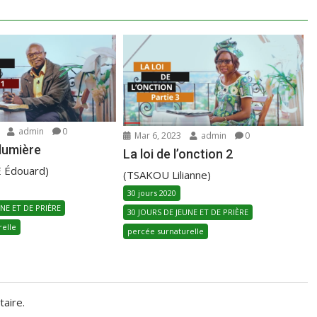
admin
0
Mar 6, 2023
admin
0
 lumière
La loi de l’onction 2
 Édouard)
(TSAKOU Lilianne)
30 jours 2020
UNE ET DE PRIÈRE
30 JOURS DE JEUNE ET DE PRIÈRE
relle
percée surnaturelle
aire.