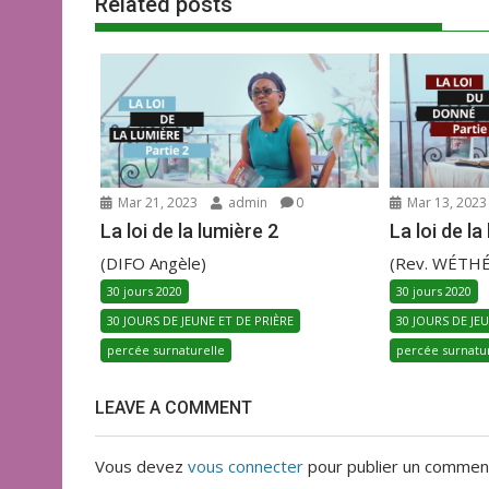
k
p
Related posts
Mar 21, 2023
admin
0
Mar 13, 2023
La loi de la lumière 2
La loi de la
(DIFO Angèle)
(Rev. WÉTHÉ
30 jours 2020
30 jours 2020
30 JOURS DE JEUNE ET DE PRIÈRE
30 JOURS DE JE
percée surnaturelle
percée surnatu
LEAVE A COMMENT
Vous devez
vous connecter
pour publier un comment