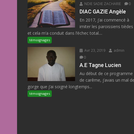
NDIE SADIE ZACHARIE
0
DIAC GAZIE Angèle
En 2017, j’ai commencé à
imiter les paroissiens tièdes
et cela m’a conduit dans l’échec total....
témoignages
Avr 23, 2019
admin
0
A.E Tagne Lucien
Au début de ce programme
de carême, j’avais un mal d
gorge que j’ai soigné longtemps...
témoignages