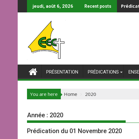
Skip
Prédica
jeudi, août 6, 2026
Recent posts
to
content
PRÉSENTATION
PRÉDICATIONS
ENS
You are here
Home
2020
Année :
2020
Prédication du 01 Novembre 2020