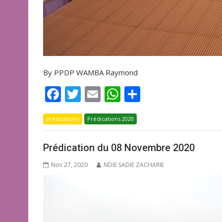
By PPDP WAMBA Raymond
F
T
E
W
P
ac
w
m
h
ar
prédications
e
itt
Prédications 2020
ai
at
ta
b
er
l
s
g
Prédication du 08 Novembre 2020
o
A
er
Nov 27, 2020
NDIE SADIE ZACHARIE
o
p
k
p