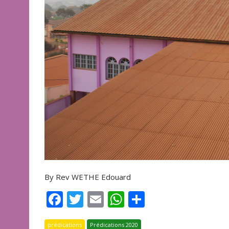
By Rev WETHE Edouard
F
T
E
W
P
ac
w
m
h
ar
prédications
Prédications 2020