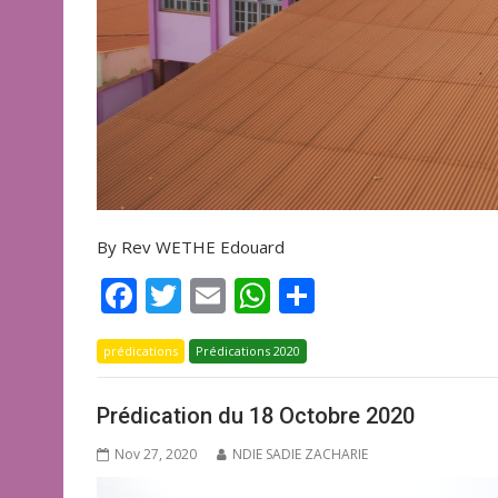
By Rev WETHE Edouard
F
T
E
W
P
ac
w
m
h
ar
prédications
e
itt
Prédications 2020
ai
at
ta
b
er
l
s
g
Prédication du 18 Octobre 2020
o
A
er
Nov 27, 2020
NDIE SADIE ZACHARIE
o
p