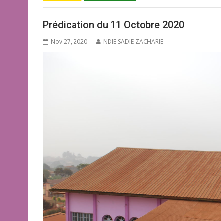
e
itt
ai
at
ta
b
er
l
s
g
Prédication du 11 Octobre 2020
o
A
er
Nov 27, 2020
NDIE SADIE ZACHARIE
o
p
k
p