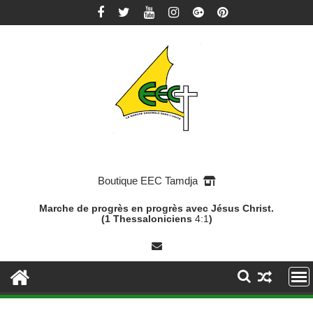
Skip
to
content
Boutique EEC Tamdja
Marche de progrès en progrès avec Jésus Christ.
(1 Thessaloniciens
4:1
)