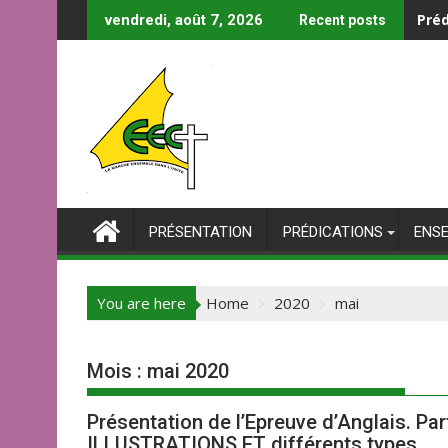
Skip
Préd
vendredi, août 7, 2026
Recent posts
to
content
PRÉSENTATION
PRÉDICATIONS
ENS
You are here
Home
2020
mai
Mois :
mai 2020
Présentation de l’Epreuve d’Anglais. P
ILLUSTRATIONS ET différents types