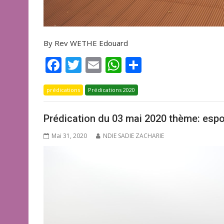
By Rev WETHE Edouard
F
T
E
W
P
ac
w
m
h
ar
prédications
e
itt
Prédications 2020
ai
at
ta
b
er
l
s
g
Prédication du 03 mai 2020 thème: espo
o
A
er
Mai 31, 2020
NDIE SADIE ZACHARIE
o
p
k
p