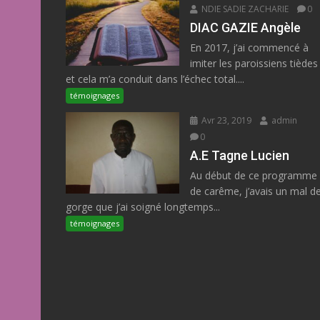
NDIE SADIE ZACHARIE
0
DIAC GAZIE Angèle
En 2017, j’ai commencé à
imiter les paroissiens tièdes
et cela m’a conduit dans l’échec total....
témoignages
Avr 23, 2019
admin
0
A.E Tagne Lucien
Au début de ce programme
de carême, j’avais un mal d
gorge que j’ai soigné longtemps...
témoignages