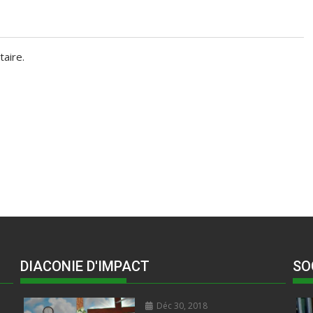
aire.
DIACONIE D'IMPACT
SO
Déc 30, 2018