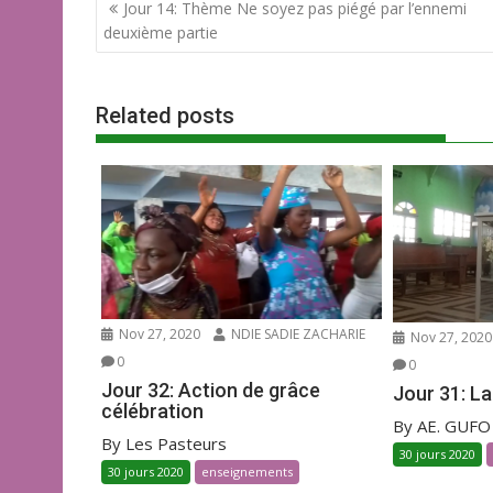
Jour 14: Thème Ne soyez pas piégé par l’ennemi
o
A
er
deuxième partie
o
p
k
p
Related posts
Nov 27, 2020
NDIE SADIE ZACHARIE
Nov 27, 2020
0
0
Jour 32: Action de grâce
Jour 31: La
célébration
By AE. GUFO
By Les Pasteurs
30 jours 2020
30 jours 2020
enseignements