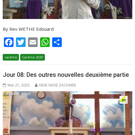
By Rev WETHE Edouard
F
T
E
W
P
ac
w
m
h
ar
carême
e
Carême 2020
itt
ai
at
ta
b
er
l
s
g
Jour 08: Des outres nouvelles deuxième partie
o
A
er
Mar 21, 2020
NDIE SADIE ZACHARIE
o
p
k
p