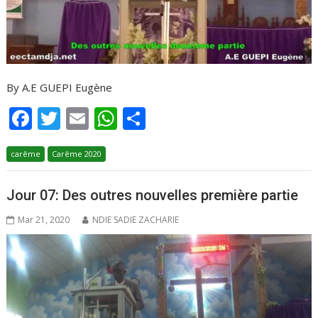
By A.E GUEPI Eugène
F
T
E
W
P
ac
w
m
h
ar
carême
e
Carême 2020
itt
ai
at
ta
b
er
l
s
g
Jour 07: Des outres nouvelles première partie
o
A
er
Mar 21, 2020
NDIE SADIE ZACHARIE
o
p
k
p