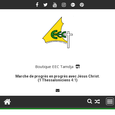
Skip
to
content
Boutique EEC Tamdja
Marche de progrès en progrès avec Jésus Christ.
(1 Thessaloniciens
4:1
)