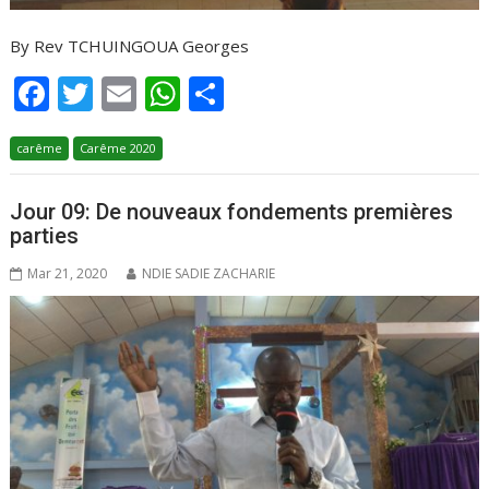
By Rev TCHUINGOUA Georges
F
T
E
W
P
ac
w
m
h
ar
carême
e
Carême 2020
itt
ai
at
ta
b
er
l
s
g
Jour 09: De nouveaux fondements premières
o
A
er
parties
o
p
Mar 21, 2020
NDIE SADIE ZACHARIE
k
p