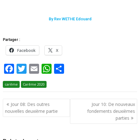
By Rev WETHE Edouard
Partager :
Facebook
X
F
T
E
W
P
ac
w
m
h
ar
carême
e
Carême 2020
itt
ai
at
ta
b
er
l
s
g
Jour 08: Des outres
Jour 10: De nouveaux
o
A
er
nouvelles deuxième partie
fondements deuxièmes
o
p
parties
k
p