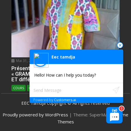
Eec tamdja
Mai 31, 2020
NDIE SADIE ZACHARIE
0
Présentation de l’Epreuve d’Anglais. Partie
« GRAMMAR » avec plusieur ILLUSTRATIONS
Hello! How can I help you today?
ET différents types
COURS
COURS D'ANGLAIS
Powered by
Customers.ai
EEC Tamdja Copyright © All rights reserved
Proudly powered by WordPress
|
Theme: SuperMag by
Acme
Themes