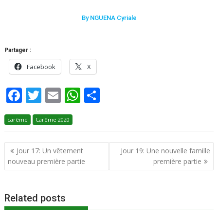
By NGUENA Cyriale
Partager :
Facebook
X
F
T
E
W
P
ac
w
m
h
ar
carême
e
Carême 2020
itt
ai
at
ta
b
er
l
s
g
Jour 17: Un vêtement
Jour 19: Une nouvelle famille
o
A
er
nouveau première partie
première partie
o
p
k
p
Related posts