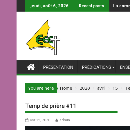
Skip
La comm
jeudi, août 6, 2026
Recent posts
to
content
PRÉSENTATION
PRÉDICATIONS
ENS
You are here
Home
2020
avril
15
Te
Temp de prière #11
Avr 15, 2020
admin