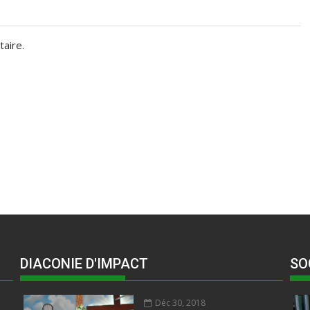
aire.
DIACONIE D'IMPACT
SO
Déc 30, 2018