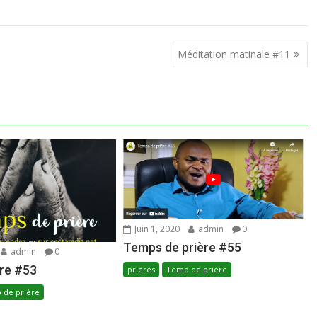
Méditation matinale #11
Juin 1, 2020
admin
0
Temps de prière #55
admin
0
re #53
prières
Temp de prière
 de prière