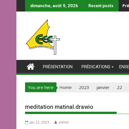
Skip
Pré
dimanche, août 9, 2026
Recent posts
to
content
PRÉSENTATION
PRÉDICATIONS
ENS
You are here
Home
2023
janvier
22
meditation matinal.drawio
Jan 22, 2023
admin