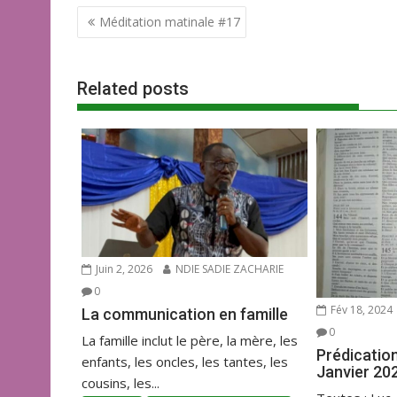
Navigation
e
itt
ai
at
ta
Méditation matinale #17
de
b
er
l
s
g
l’article
o
A
er
Related posts
o
p
k
p
Juin 2, 2026
NDIE SADIE ZACHARIE
0
Fév 18, 2024
La communication en famille
0
La famille inclut le père, la mère, les
Prédicatio
enfants, les oncles, les tantes, les
Janvier 20
cousins, les...