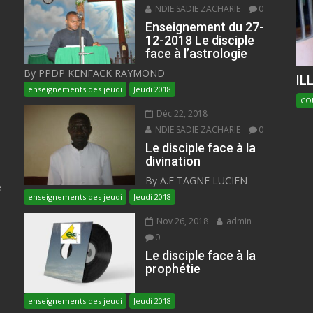
NDIE SADIE ZACHARIE
0
Enseignement du 27-
12-2018 Le disciple
face à l’astrologie
By PPDP KENFACK RAYMOND
IL
enseignements des jeudi
Jeudi 2018
CO
Déc 22, 2018
NDIE SADIE ZACHARIE
0
Le disciple face à la
divination
By A.E TAGNE LUCIEN
e
enseignements des jeudi
Jeudi 2018
Nov 26, 2018
admin
0
Le disciple face à la
prophétie
enseignements des jeudi
Jeudi 2018