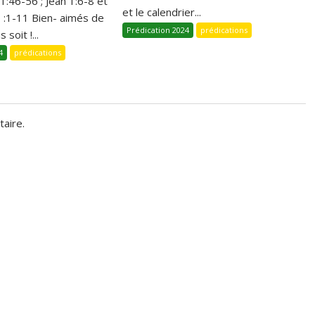
 1:46-56 ; Jean 1:6-8 et
et le calendrier...
1 :1-11 Bien- aimés de
Prédication 2024
prédications
 soit !...
4
prédications
aire.